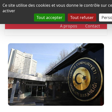
Panneau de gestion des cookies
Ce site utilise des cookies et vous donne le contrôle sur 
activer
Tout accepter
Tout refuser
Perso
RUBRIQUES
DOSSIERS
CHRONOLOGIE
À propos
Contact