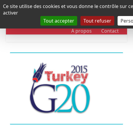
Panneau de gestion des cookies
Ce site utilise des cookies et vous donne le contrôle sur 
activer
Tout accepter
Tout refuser
Perso
RUBRIQUES
DOSSIERS
CHRONOLOGIE
À propos
Contact