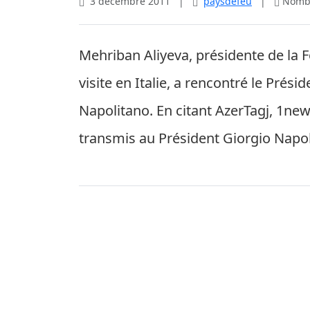
3 décembre 2011
|
paysdefeu
|
Nombr
Mehriban Aliyeva, présidente de la 
visite en Italie, a rencontré le Prési
Napolitano. En citant AzerTagj, 1ne
transmis au Président Giorgio Napolit