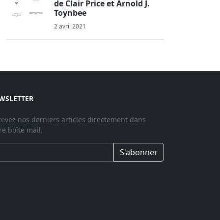
de Clair Price et Arnold J.
Toynbee
2 avril 2021
WSLETTER
evez nos derniers articles directement dans
re boîte mail.
S'abonner