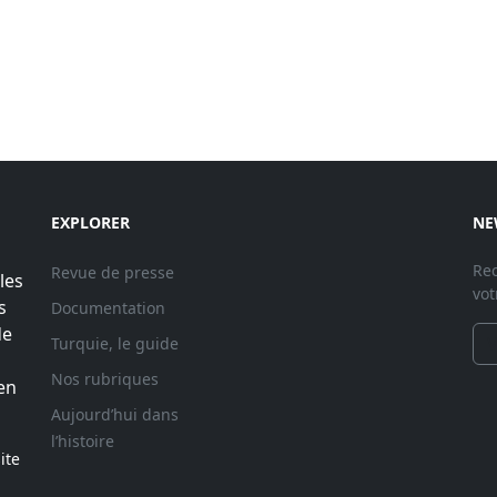
EXPLORER
NE
Rec
Revue de presse
les
vot
s
Documentation
de
Turquie, le guide
Nos rubriques
en
Aujourd’hui dans
l’histoire
ite