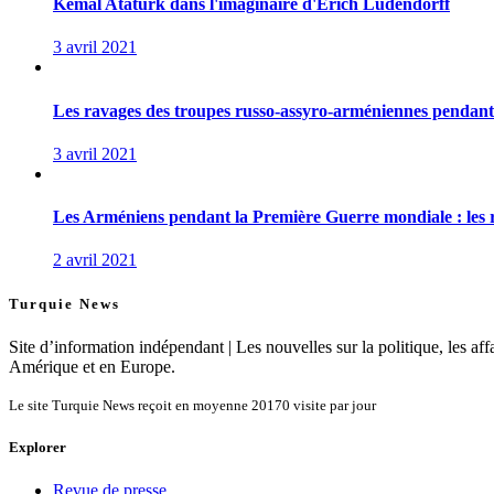
Kemal Atatürk dans l'imaginaire d'Erich Ludendorff
3 avril 2021
Les ravages des troupes russo-assyro-arméniennes pendant 
3 avril 2021
Les Arméniens pendant la Première Guerre mondiale : les ré
2 avril 2021
Turquie News
Site d’information indépendant | Les nouvelles sur la politique, les affa
Amérique et en Europe.
Le site Turquie News reçoit en moyenne
20170
visite par jour
Explorer
Revue de presse