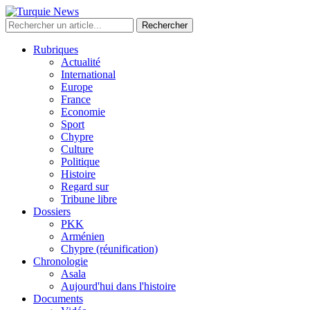
Rechercher
Rubriques
Actualité
International
Europe
France
Economie
Sport
Chypre
Culture
Politique
Histoire
Regard sur
Tribune libre
Dossiers
PKK
Arménien
Chypre (réunification)
Chronologie
Asala
Aujourd'hui dans l'histoire
Documents