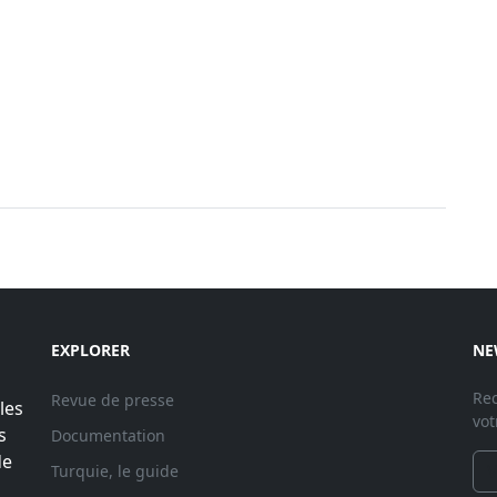
EXPLORER
NE
Rec
Revue de presse
les
vot
s
Documentation
de
Turquie, le guide