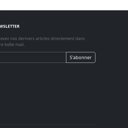
WSLETTER
evez nos derniers articles directement dans
re boîte mail.
S'abonner