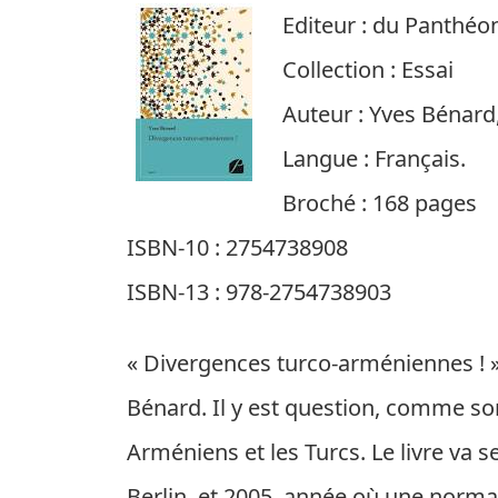
Editeur : du Panthéo
Collection : Essai
Auteur : Yves Bénard,
Langue : Français.
Broché : 168 pages
ISBN-10 : 2754738908
ISBN-13 : 978-2754738903
« Divergences turco-arméniennes ! »
Bénard. Il y est question, comme so
Arméniens et les Turcs. Le livre va 
Berlin, et 2005, année où une normal