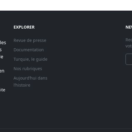
EXPLORER
NE
Rec
Revue de presse
les
vot
s
Documentation
de
Turquie, le guide
Nos rubriques
en
Aujourd’hui dans
l’histoire
ite