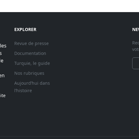
EXPLORER
NE
Rec
Revue de presse
les
vot
s
Documentation
de
Turquie, le guide
Nos rubriques
en
Aujourd’hui dans
l’histoire
ite