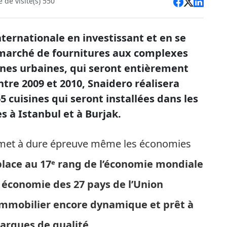
de visite(s) 550
internationale en investissant et en se
 marché de fournitures aux complexes
ones urbaines, qui seront entièrement
ntre 2009 et 2010, Snaidero réalisera
 cuisines qui seront installées dans les
s à Istanbul et à Burjak
.
i met à dure épreuve même les économies
 place au 17ᵉ rang de l’économie mondiale
e économie des 27 pays de l’Union
mmobilier encore dynamique et prêt à
marques de qualité
.