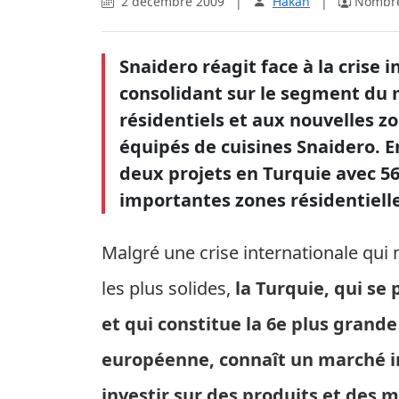
2 décembre 2009
|
Hakan
|
Nombre 
Snaidero réagit face à la crise 
consolidant sur le segment du
résidentiels et aux nouvelles z
équipés de cuisines Snaidero.
E
deux projets en Turquie avec 565
importantes zones résidentielle
Malgré une crise internationale qu
les plus solides,
la Turquie, qui se
et qui constitue la 6e plus grand
européenne, connaît un marché i
investir sur des produits et des 