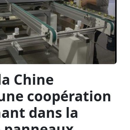
la Chine
’une coopération
ant dans la
e panneaux