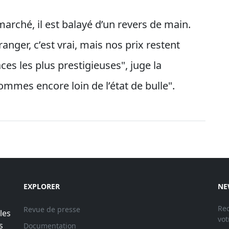
rché, il est balayé d’un revers de main.
ranger, c’est vrai, mais nos prix restent
es les plus prestigieuses", juge la
mmes encore loin de l’état de bulle".
EXPLORER
NE
Rec
Revue de presse
les
vot
s
Documentation