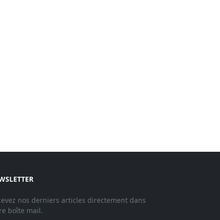
WSLETTER
evez nos derniers articles directement dans
re boîte mail.