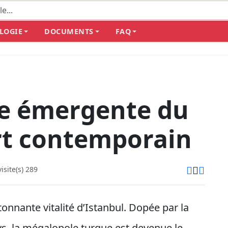
LOGIE
DOCUMENTS
FAQ
ce émergente du
rt contemporain
site(s) 289
étonnante vitalité d’Istanbul. Dopée par la
s, la mégalopole turque est devenue le