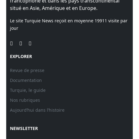
francophone et dans les pays transcontinental
situé en Asie, Amérique et en Europe.
Le site Turquie News reçoit en moyenne
19911
visite par
jour
EXPLORER
Revue de presse
Documentation
Turquie, le guide
Nos rubriques
Aujourd’hui dans l’histoire
NEWSLETTER