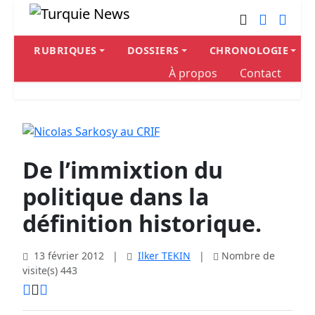
RUBRIQUES
DOSSIERS
CHRONOLOGIE
À propos
Contact
De l’immixtion du
politique dans la
définition historique.
13 février 2012
|
Ilker TEKIN
|
Nombre de
visite(s) 443