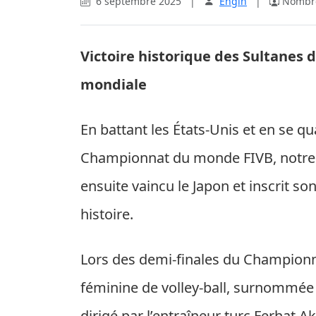
6 septembre 2025
|
Engin
|
Nombre
Victoire historique des Sultanes 
mondiale
En battant les États-Unis et en se qu
Championnat du monde FIVB, notre é
ensuite vaincu le Japon et inscrit s
histoire.
Lors des demi-finales du Championn
féminine de volley-ball, surnommée l
dirigé par l’entraîneur turc Ferhat 