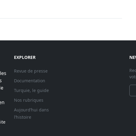
EXPLORER
NE
Rec
Revue de presse
les
vot
s
Documentation
de
Turquie, le guide
Nos rubriques
en
Aujourd’hui dans
l’histoire
ite