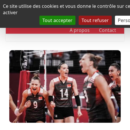
Panneau de gestion des cookies
Ce site utilise des cookies et vous donne le contrôle sur 
activer
Tout accepter
Tout refuser
Perso
RUBRIQUES
DOSSIERS
CHRONOLOGIE
À propos
Contact