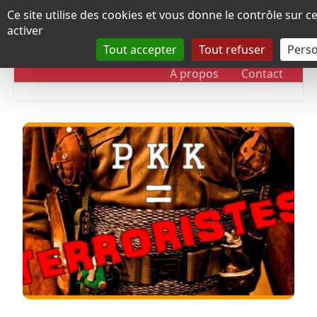
Panneau de gestion des cookies
Ce site utilise des cookies et vous donne le contrôle sur 
activer
Tout accepter
Tout refuser
Perso
RUBRIQUES
DOSSIERS
CHRONOLOGIE
À propos
Contact