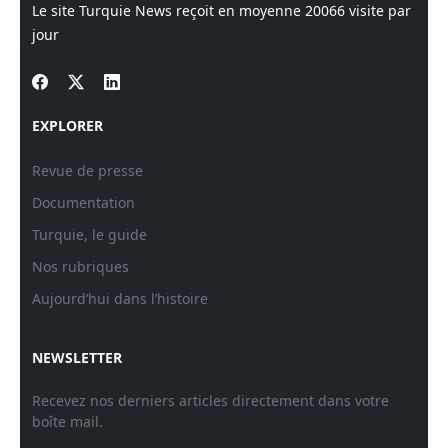
Le site Turquie News reçoit en moyenne
20066
visite par
jour
EXPLORER
Revue de presse
Documentation
Turquie, le guide
Nos rubriques
Aujourd’hui dans l’histoire
NEWSLETTER
Recevez nos derniers articles directement dans votre
boîte mail.