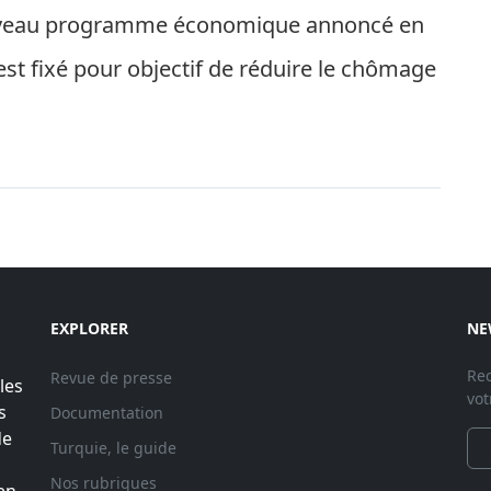
uveau programme économique annoncé en
t fixé pour objectif de réduire le chômage
EXPLORER
NE
Rec
Revue de presse
les
vot
s
Documentation
de
Turquie, le guide
Nos rubriques