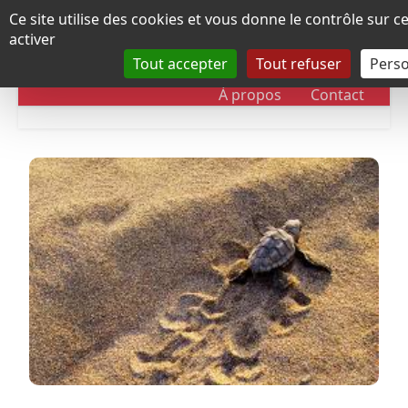
Panneau de gestion des cookies
Ce site utilise des cookies et vous donne le contrôle sur 
activer
Tout accepter
Tout refuser
Perso
RUBRIQUES
DOSSIERS
CHRONOLOGIE
À propos
Contact