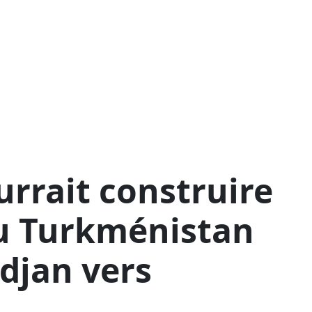
urrait construire
u Turkménistan
ïdjan vers