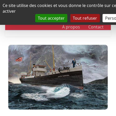
Panneau de gestion des cookies
Ce site utilise des cookies et vous donne le contrôle sur 
activer
Tout accepter
Tout refuser
Perso
RUBRIQUES
DOSSIERS
CHRONOLOGIE
À propos
Contact