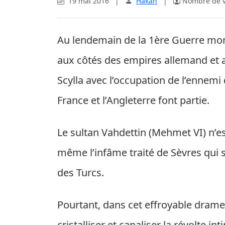
19 mai 2016
|
Hakan
|
Nombre de vi
Au lendemain de la 1ère Guerre mond
aux côtés des empires allemand et 
Scylla avec l’occupation de l’ennemi
France et l’Angleterre font partie.
Le sultan Vahdettin (Mehmet VI) n’e
même l’infâme traité de Sèvres qui
des Turcs.
Pourtant, dans cet effroyable dram
cristalliser et canaliser la révolte 