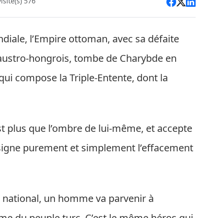
site(s) 576
iale, l’Empire ottoman, avec sa défaite
austro-hongrois, tombe de Charybde en
 qui compose la Triple-Entente, dont la
st plus que l’ombre de lui-même, et accepte
 signe purement et simplement l’effacement
e national, un homme va parvenir à
intime du peuple turc. C’est le même héros qui