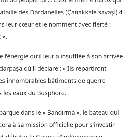
bataille des Dardanelles (Çanakkale savaşı) 4
ans leur cœur et le nomment avec fierté :
 ».
l’énergie qu’il leur a insufflée à son arrivée
arpaşa où il déclare : « Ils repartiront
 les innombrables bâtiments de guerre
ns les eaux du Bosphore.
barque dans le « Bandırma », le bateau qui
ra à sa mission officielle pour s’investir
 et débuter la Guerre d’indépendance