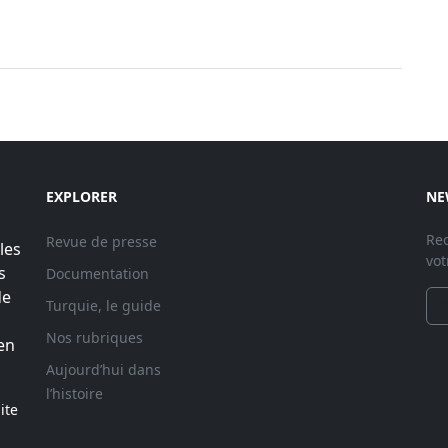
EXPLORER
NE
Rec
Revue de presse
les
vot
s
Documentation
de
Turquie, le guide
Nos rubriques
en
Aujourd’hui dans
l’histoire
ite