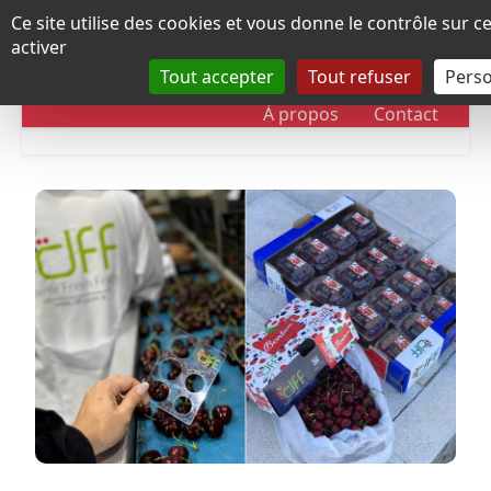
Panneau de gestion des cookies
Ce site utilise des cookies et vous donne le contrôle sur 
activer
Tout accepter
Tout refuser
Perso
RUBRIQUES
DOSSIERS
CHRONOLOGIE
À propos
Contact