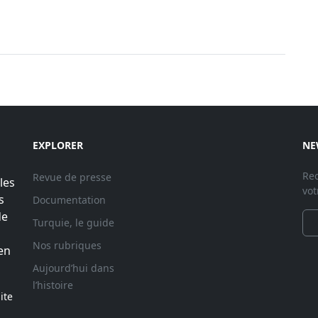
EXPLORER
NE
Rec
Revue de presse
les
vot
s
Documentation
de
Turquie, le guide
Nos rubriques
en
Aujourd’hui dans
l’histoire
ite