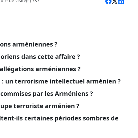
re de visite(s) 737
tions arméniennes ?
toriens dans cette affaire ?
 allégations arméniennes ?
 : un terrorisme intellectuel arménien ?
s commises par les Arméniens ?
roupe terroriste arménien ?
ltent-ils certaines périodes sombres de