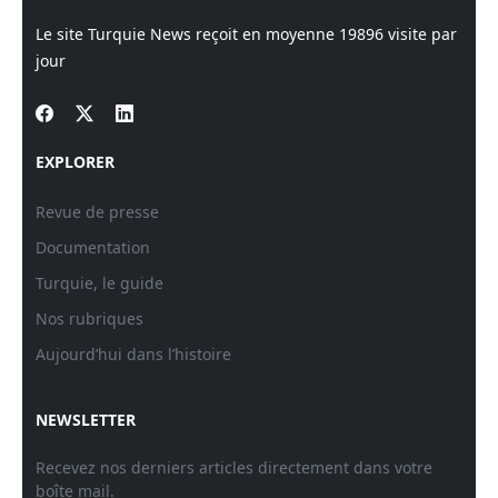
Le site Turquie News reçoit en moyenne
19896
visite par
jour
EXPLORER
Revue de presse
Documentation
Turquie, le guide
Nos rubriques
Aujourd’hui dans l’histoire
NEWSLETTER
Recevez nos derniers articles directement dans votre
boîte mail.