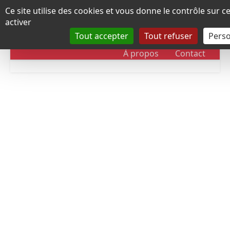
Panneau de gestion des cookies
Ce site utilise des cookies et vous donne le contrôle sur 
activer
Tout accepter
Tout refuser
Perso
RUBRIQUES
DOSSIERS
CHRONOLOGIE
À propos
Contact