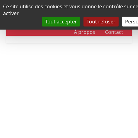
Panneau de gestion des cookies
Ce site utilise des cookies et vous donne le contrôle sur 
activer
Tout accepter
Tout refuser
Perso
RUBRIQUES
DOSSIERS
CHRONOLOGIE
À propos
Contact