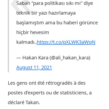
Sabah "para politikası sıkı mı" diye
teknik bir yazı hazırlamaya
başlamıştım ama bu haberi görünce
hiçbir hevesim
kalmadı..
https://t.co/pXLWK3aWqN
— Hakan Kara (@ali_hakan_kara)
August 11, 2021
Les gens ont été rétrogradés à des
postes d’experts ou de statisticiens, a
déclaré Takan.