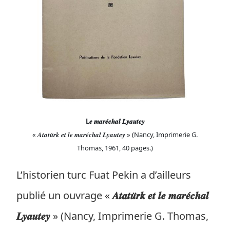
L𝒆 𝒎𝒂𝒓𝒆́𝒄𝒉𝒂𝒍 𝑳𝒚𝒂𝒖𝒕𝒆𝒚
« 𝑨𝒕𝒂𝒕𝒖̈𝒓𝒌 𝒆𝒕 𝒍𝒆 𝒎𝒂𝒓𝒆́𝒄𝒉𝒂𝒍 𝑳𝒚𝒂𝒖𝒕𝒆𝒚 » (Nancy, Imprimerie G.
Thomas, 1961, 40 pages.)
L’historien turc Fuat Pekin a d’ailleurs
publié un ouvrage «
𝑨𝒕𝒂𝒕𝒖̈𝒓𝒌 𝒆𝒕 𝒍𝒆 𝒎𝒂𝒓𝒆́𝒄𝒉𝒂𝒍
𝑳𝒚𝒂𝒖𝒕𝒆𝒚
» (Nancy, Imprimerie G. Thomas,