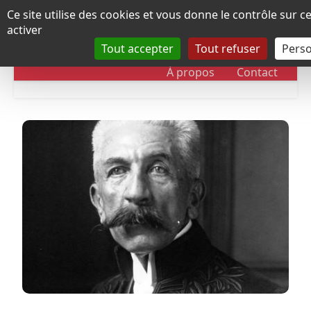
Panneau de gestion des cookies
Ce site utilise des cookies et vous donne le contrôle sur 
activer
Tout accepter
Tout refuser
Perso
RUBRIQUES
DOSSIERS
CHRONOLOGIE
À propos
Contact