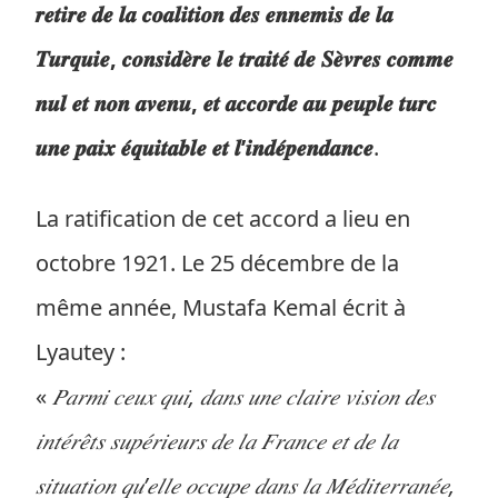
𝒓𝒆𝒕𝒊𝒓𝒆 𝒅𝒆 𝒍𝒂 𝒄𝒐𝒂𝒍𝒊𝒕𝒊𝒐𝒏 𝒅𝒆𝒔 𝒆𝒏𝒏𝒆𝒎𝒊𝒔 𝒅𝒆 𝒍𝒂
𝑻𝒖𝒓𝒒𝒖𝒊𝒆, 𝒄𝒐𝒏𝒔𝒊𝒅𝒆̀𝒓𝒆 𝒍𝒆 𝒕𝒓𝒂𝒊𝒕𝒆́ 𝒅𝒆 𝑺𝒆̀𝒗𝒓𝒆𝒔 𝒄𝒐𝒎𝒎𝒆
𝒏𝒖𝒍 𝒆𝒕 𝒏𝒐𝒏 𝒂𝒗𝒆𝒏𝒖, 𝒆𝒕 𝒂𝒄𝒄𝒐𝒓𝒅𝒆 𝒂𝒖 𝒑𝒆𝒖𝒑𝒍𝒆 𝒕𝒖𝒓𝒄
𝒖𝒏𝒆 𝒑𝒂𝒊𝒙 𝒆́𝒒𝒖𝒊𝒕𝒂𝒃𝒍𝒆 𝒆𝒕 𝒍’𝒊𝒏𝒅𝒆́𝒑𝒆𝒏𝒅𝒂𝒏𝒄𝒆
.
La ratification de cet accord a lieu en
octobre 1921. Le 25 décembre de la
même année, Mustafa Kemal écrit à
Lyautey :
«
𝑃𝑎𝑟𝑚𝑖 𝑐𝑒𝑢𝑥 𝑞𝑢𝑖, 𝑑𝑎𝑛𝑠 𝑢𝑛𝑒 𝑐𝑙𝑎𝑖𝑟𝑒 𝑣𝑖𝑠𝑖𝑜𝑛 𝑑𝑒𝑠
𝑖𝑛𝑡𝑒́𝑟𝑒̂𝑡𝑠 𝑠𝑢𝑝𝑒́𝑟𝑖𝑒𝑢𝑟𝑠 𝑑𝑒 𝑙𝑎 𝐹𝑟𝑎𝑛𝑐𝑒 𝑒𝑡 𝑑𝑒 𝑙𝑎
𝑠𝑖𝑡𝑢𝑎𝑡𝑖𝑜𝑛 𝑞𝑢’𝑒𝑙𝑙𝑒 𝑜𝑐𝑐𝑢𝑝𝑒 𝑑𝑎𝑛𝑠 𝑙𝑎 𝑀𝑒́𝑑𝑖𝑡𝑒𝑟𝑟𝑎𝑛𝑒́𝑒,