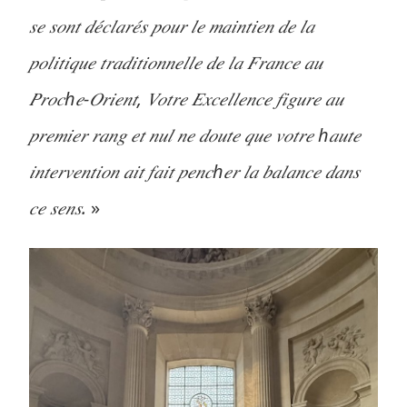
𝑠𝑒 𝑠𝑜𝑛𝑡 𝑑𝑒́𝑐𝑙𝑎𝑟𝑒́𝑠 𝑝𝑜𝑢𝑟 𝑙𝑒 𝑚𝑎𝑖𝑛𝑡𝑖𝑒𝑛 𝑑𝑒 𝑙𝑎
𝑝𝑜𝑙𝑖𝑡𝑖𝑞𝑢𝑒 𝑡𝑟𝑎𝑑𝑖𝑡𝑖𝑜𝑛𝑛𝑒𝑙𝑙𝑒 𝑑𝑒 𝑙𝑎 𝐹𝑟𝑎𝑛𝑐𝑒 𝑎𝑢
𝑃𝑟𝑜𝑐ℎ𝑒-𝑂𝑟𝑖𝑒𝑛𝑡, 𝑉𝑜𝑡𝑟𝑒 𝐸𝑥𝑐𝑒𝑙𝑙𝑒𝑛𝑐𝑒 𝑓𝑖𝑔𝑢𝑟𝑒 𝑎𝑢
𝑝𝑟𝑒𝑚𝑖𝑒𝑟 𝑟𝑎𝑛𝑔 𝑒𝑡 𝑛𝑢𝑙 𝑛𝑒 𝑑𝑜𝑢𝑡𝑒 𝑞𝑢𝑒 𝑣𝑜𝑡𝑟𝑒 ℎ𝑎𝑢𝑡𝑒
𝑖𝑛𝑡𝑒𝑟𝑣𝑒𝑛𝑡𝑖𝑜𝑛 𝑎𝑖𝑡 𝑓𝑎𝑖𝑡 𝑝𝑒𝑛𝑐ℎ𝑒𝑟 𝑙𝑎 𝑏𝑎𝑙𝑎𝑛𝑐𝑒 𝑑𝑎𝑛𝑠
𝑐𝑒 𝑠𝑒𝑛𝑠.
»