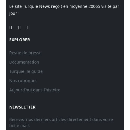
Le site Turquie News reçoit en moyenne
20065
visite par
jour
EXPLORER
Revue de presse
Documentation
Turquie, le guide
Nos rubriques
Aujourd’hui dans l’histoire
NEWSLETTER
Recevez nos derniers articles directement dans votre
boîte mail.