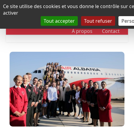
Panneau de gestion des cookies
Ce site utilise des cookies et vous donne le contrôle sur 
activer
Tout accepter
Tout refuser
Perso
RUBRIQUES
DOSSIERS
CHRONOLOGIE
À propos
Contact