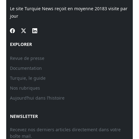
Le site Turquie News reçoit en moyenne
20183
visite par
jour
EXPLORER
Revue de presse
Documentation
Turquie, le guide
Nos rubriques
Aujourd’hui dans l’histoire
NEWSLETTER
Recevez nos derniers articles directement dans votre
boîte mail.