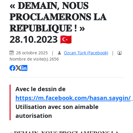
« 𝐃𝐄𝐌𝐀𝐈𝐍, 𝐍𝐎𝐔𝐒
𝐏𝐑𝐎𝐂𝐋𝐀𝐌𝐄𝐑𝐎𝐍𝐒 𝐋𝐀
𝐑𝐄́𝐏𝐔𝐁𝐋𝐈𝐐𝐔𝐄 ! »
28.10.2023 🇹🇷
28 octobre 2025
|
Özcan Türk (Facebook)
|
Nombre de visite(s) 2656
Avec le dessin de
https://m.facebook.com/hasan.saygin/
Utilisation avec son aimable
autorisation