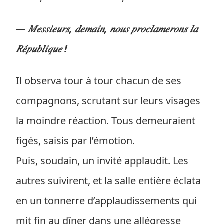
— 𝑀𝑒𝑠𝑠𝑖𝑒𝑢𝑟𝑠, 𝑑𝑒𝑚𝑎𝑖𝑛, 𝑛𝑜𝑢𝑠 𝑝𝑟𝑜𝑐𝑙𝑎𝑚𝑒𝑟𝑜𝑛𝑠 𝑙𝑎
𝑅𝑒́𝑝𝑢𝑏𝑙𝑖𝑞𝑢𝑒 !
Il observa tour à tour chacun de ses
compagnons, scrutant sur leurs visages
la moindre réaction. Tous demeuraient
figés, saisis par l’émotion.
Puis, soudain, un invité applaudit. Les
autres suivirent, et la salle entière éclata
en un tonnerre d’applaudissements qui
mit fin au dîner dans une allégresse