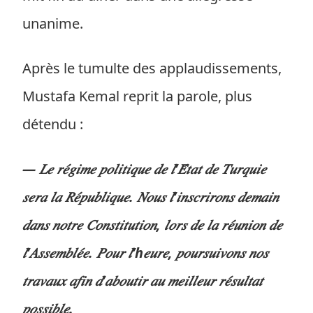
unanime.
Après le tumulte des applaudissements,
Mustafa Kemal reprit la parole, plus
détendu :
— 𝐿𝑒 𝑟𝑒́𝑔𝑖𝑚𝑒 𝑝𝑜𝑙𝑖𝑡𝑖𝑞𝑢𝑒 𝑑𝑒 𝑙’𝐸́𝑡𝑎𝑡 𝑑𝑒 𝑇𝑢𝑟𝑞𝑢𝑖𝑒
𝑠𝑒𝑟𝑎 𝑙𝑎 𝑅𝑒́𝑝𝑢𝑏𝑙𝑖𝑞𝑢𝑒. 𝑁𝑜𝑢𝑠 𝑙’𝑖𝑛𝑠𝑐𝑟𝑖𝑟𝑜𝑛𝑠 𝑑𝑒𝑚𝑎𝑖𝑛
𝑑𝑎𝑛𝑠 𝑛𝑜𝑡𝑟𝑒 𝐶𝑜𝑛𝑠𝑡𝑖𝑡𝑢𝑡𝑖𝑜𝑛, 𝑙𝑜𝑟𝑠 𝑑𝑒 𝑙𝑎 𝑟𝑒́𝑢𝑛𝑖𝑜𝑛 𝑑𝑒
𝑙’𝐴𝑠𝑠𝑒𝑚𝑏𝑙𝑒́𝑒. 𝑃𝑜𝑢𝑟 𝑙’ℎ𝑒𝑢𝑟𝑒, 𝑝𝑜𝑢𝑟𝑠𝑢𝑖𝑣𝑜𝑛𝑠 𝑛𝑜𝑠
𝑡𝑟𝑎𝑣𝑎𝑢𝑥 𝑎𝑓𝑖𝑛 𝑑’𝑎𝑏𝑜𝑢𝑡𝑖𝑟 𝑎𝑢 𝑚𝑒𝑖𝑙𝑙𝑒𝑢𝑟 𝑟𝑒́𝑠𝑢𝑙𝑡𝑎𝑡
𝑝𝑜𝑠𝑠𝑖𝑏𝑙𝑒.