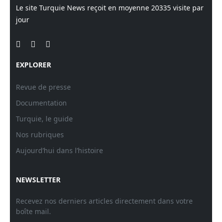
Le site Turquie News reçoit en moyenne
20335
visite par
jour
EXPLORER
Revue de presse
Documentation
Turquie, le guide
Nos rubriques
Aujourd’hui dans l’histoire
NEWSLETTER
Recevez nos derniers articles directement dans votre
boîte mail.