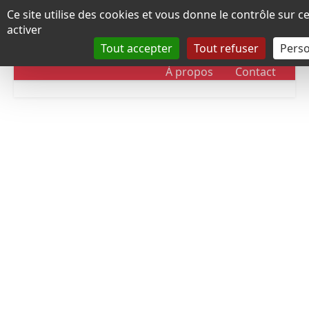
Panneau de gestion des cookies
Ce site utilise des cookies et vous donne le contrôle sur 
activer
Tout accepter
Tout refuser
Perso
RUBRIQUES
DOSSIERS
CHRONOLOGIE
À propos
Contact