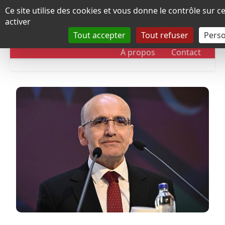
Panneau de gestion des cookies
Ce site utilise des cookies et vous donne le contrôle sur 
activer
Tout accepter
Tout refuser
Perso
RUBRIQUES
DOSSIERS
CHRONOLOGIE
À propos
Contact