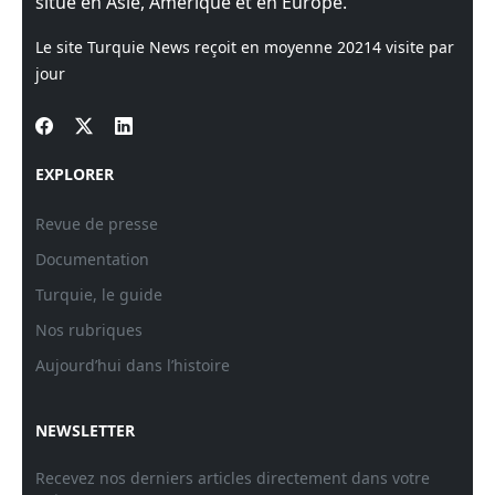
situé en Asie, Amérique et en Europe.
Le site Turquie News reçoit en moyenne
20214
visite par
jour
EXPLORER
Revue de presse
Documentation
Turquie, le guide
Nos rubriques
Aujourd’hui dans l’histoire
NEWSLETTER
Recevez nos derniers articles directement dans votre