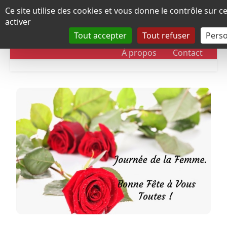
Panneau de gestion des cookies
Ce site utilise des cookies et vous donne le contrôle sur 
activer
Tout accepter
Tout refuser
Perso
RUBRIQUES
DOSSIERS
CHRONOLOGIE
À propos
Contact