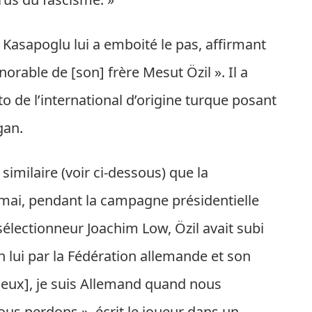
sapoglu lui a emboité le pas, affirmant
orable de [son] frère Mesut Özil ». Il a
de l’international d’origine turque posant
gan.
similaire (voir ci-dessous) que la
mai, pendant la campagne présidentielle
électionneur Joachim Low, Özil avait subi
n lui par la Fédération allemande et son
 [eux], je suis Allemand quand nous
s perdons », écrit le joueur dans un