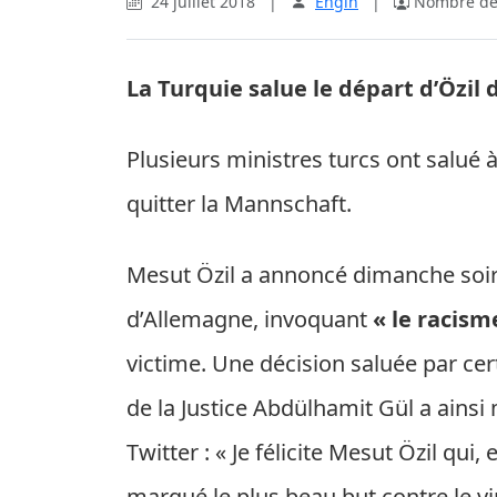
24 juillet 2018
|
Engin
|
Nombre de 
La Turquie salue le départ d’Özil 
Plusieurs ministres turcs ont salué 
quitter la Mannschaft.
Mesut Özil a annoncé dimanche soir q
d’Allemagne, invoquant
« le racism
victime. Une décision saluée par cer
de la Justice Abdülhamit Gül a ainsi 
Twitter : « Je félicite Mesut Özil qui
marqué le plus beau but contre le vi