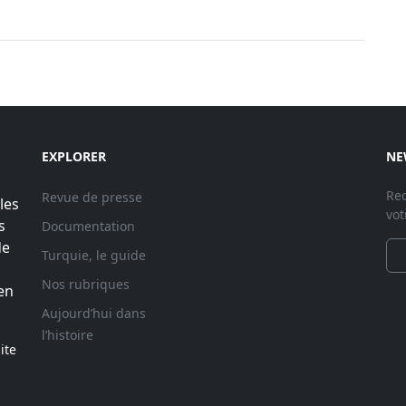
EXPLORER
NE
Rec
Revue de presse
les
vot
s
Documentation
de
Turquie, le guide
Nos rubriques
en
Aujourd’hui dans
l’histoire
ite