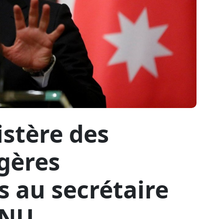
istère des
ngères
s au secrétaire
ONU