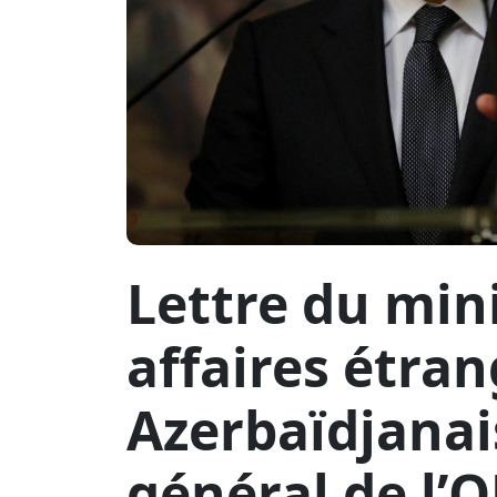
Lettre du min
affaires étra
Azerbaïdjanai
général de l’