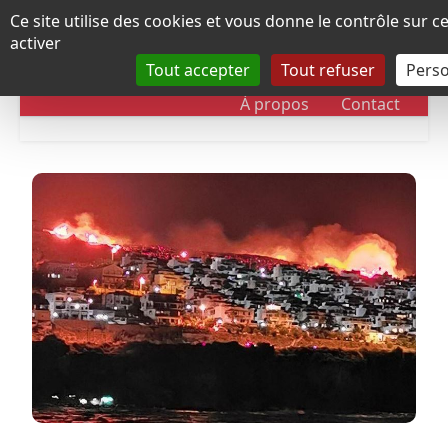
Panneau de gestion des cookies
Ce site utilise des cookies et vous donne le contrôle sur 
activer
Tout accepter
Tout refuser
Perso
RUBRIQUES
DOSSIERS
CHRONOLOGIE
À propos
Contact