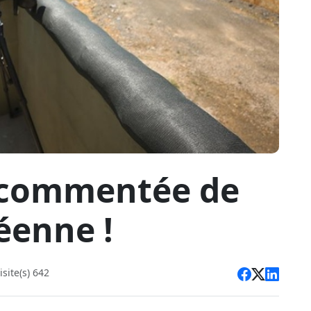
s commentée de
éenne !
site(s) 642