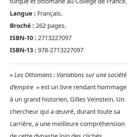
turque et ottomane au Collège de France.
Langue :
Français.
Broché :
262 pages.
ISBN-10 :
2713227097
ISBN-13 :
978-2713227097
«
Les Ottomans : Variations sur une société
d’empire
» est un livre rendant hommage
à un grand historien, Gilles Veinstein. Un
chercheur qui a œuvré, durant toute sa
carrière, a une meilleure compréhension
de cette dynastie loin des clichés