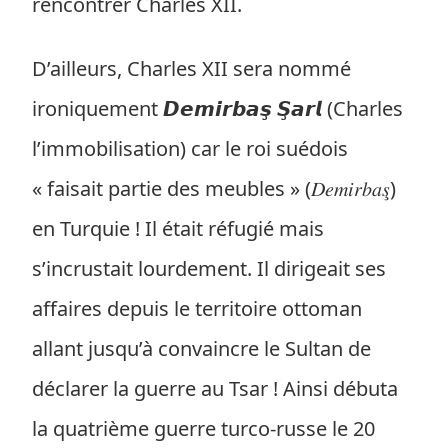
rencontrer Charles XII.
D’ailleurs, Charles XII sera nommé
ironiquement 𝘿𝙚𝙢𝙞𝙧𝙗𝙖𝙨̧ 𝙎̧𝙖𝙧𝙡 (Charles
l’immobilisation) car le roi suédois
« faisait partie des meubles » (𝐷𝑒𝑚𝑖𝑟𝑏𝑎𝑠̧)
en Turquie ! Il était réfugié mais
s’incrustait lourdement. Il dirigeait ses
affaires depuis le territoire ottoman
allant jusqu’à convaincre le Sultan de
déclarer la guerre au Tsar ! Ainsi débuta
la quatrième guerre turco-russe le 20