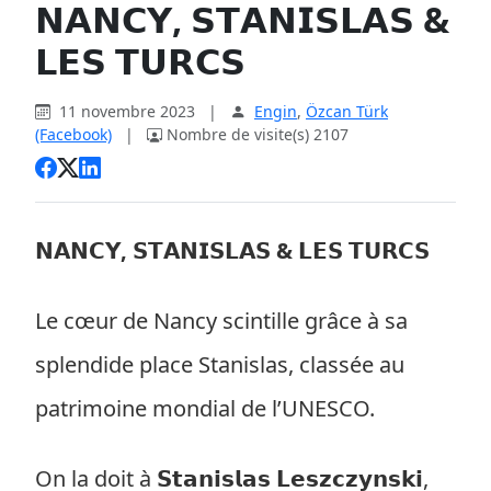
𝗡𝗔𝗡𝗖𝗬, 𝗦𝗧𝗔𝗡𝗜𝗦𝗟𝗔𝗦 &
𝗟𝗘𝗦 𝗧𝗨𝗥𝗖𝗦
11 novembre 2023
|
Engin
,
Özcan Türk
(Facebook)
|
Nombre de visite(s) 2107
𝗡𝗔𝗡𝗖𝗬, 𝗦𝗧𝗔𝗡𝗜𝗦𝗟𝗔𝗦 & 𝗟𝗘𝗦 𝗧𝗨𝗥𝗖𝗦
Le cœur de Nancy scintille grâce à sa
splendide place Stanislas, classée au
patrimoine mondial de l’UNESCO.
On la doit à 𝗦𝘁𝗮𝗻𝗶𝘀𝗹𝗮𝘀 𝗟𝗲𝘀𝘇𝗰𝘇𝘆𝗻𝘀𝗸𝗶,