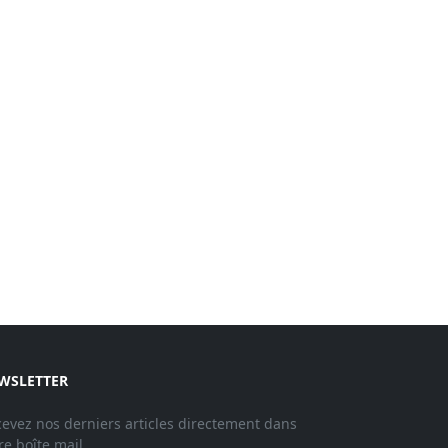
WSLETTER
evez nos derniers articles directement dans
re boîte mail.