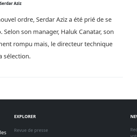
Serdar Aziz
ouvel ordre, Serdar Aziz a été prié de se
. Selon son manager, Haluk Canatar, son
ement rompu mais, le directeur technique
a sélection.
EXPLORER
NE
Rec
Revue de presse
les
vot