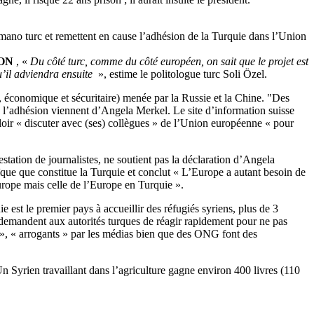
ermano turc et remettent en cause l’adhésion de la Turquie dans l’Union
ION
, «
Du côté turc, comme du côté européen, on sait que le projet est
u’il adviendra ensuite
», estime le politologue turc Soli Özel.
, économique et sécuritaire) menée par la Russie et la Chine. "Des
 à l’adhésion viennent d’Angela Merkel. Le site d’information suisse
uloir « discuter avec (ses) collègues » de l’Union européenne « pour
estation de journalistes, ne soutient pas la déclaration d’Angela
aïque que constitue la Turquie et conclut « L’Europe a autant besoin de
 Europe mais celle de l’Europe en Turquie ».
ie est le premier pays à accueillir des réfugiés syriens, plus de 3
n demandent aux autorités turques de réagir rapidement pour ne pas
es », « arrogants » par les médias bien que des ONG font des
"Un Syrien travaillant dans l’agriculture gagne environ 400 livres (110