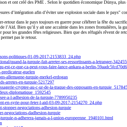
maison et ont créé des PME . Selon le quotidien économique Dünya, plus d
es d’intégration afin d’éviter une explosion sociale dans le pays" conc
er-retour dans le pays toujours en guerre pour célébrer la fête du sacrif
de l’Aïd. Bien qu’il y ait une accalmie dans les zones frontalières, la g
er pour les grandes fêtes religieuses. Bien que des réfugiés rêvent de ret
permet pas le retour.
raisons-politiques-01-09-2017-2153833_24.php
onal/quand-la-turquie-fait-arreter-ses-ressortissants-a-letranger-34245
ie-qu-est-ce-que-ca-peut-vous-faire-lance-ankara-a-berlin-59aadc5fcd7
s-predicateur-guelen
ions-allemagne-turquie-merkel-erdogan
nds-arretes-en-turquie-5217297
essagerie-cryptee-au-c-ur-de-la-traque-des-opposants-en-turquie_5178
re-deux-diplomatique_1592545
osee-a-l-adhesion-de-la-turquie-7789950235
ment-en-syrie-pour-feter-l-aid-03-09-2017-2154270_24.php
-stopper-negociations-adhesion-turquie
r-negociations-dadhesion-turquie
a-turquie-n-adherera-jamais-a-l-union-europeenne_1940101.html
on