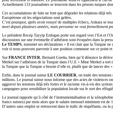
Actuellement 133 journalistes se trouvent dans les prisons turques d
Ces accumulations de faits ne font que dégrader les relations déjà très
Européenne où les négociations sont gelées.
C’est pourquoi, après avoir essuyé de multiples échecs, Ankara se to
mort depuis plusieurs années, mais personne ne veut formellement pren
Le président Recep Tayyip Erdogan porte son regard vers l’Est et l’Or
discussions sur une éventuelle d’adhésion sont évoquées dans la presse
Le TEMPS
, transmet ses déclarations « Il est clair que la Turquie 
voir si nous pouvons parvenir à une position commune sur ce point et
Sur
FRANCE INTER
, Bernard Guetta, bien qu’il dénonce la dérive 
Merkel sur l’adhésion de la Turquie dans l’U.E « Mme Merkel a tort d’i
la Turquie que la Turquie a besoin d’elle et, plutôt que de lancer des «
Enfin, dans le journal suisse
LE COURRIER
, on traite des tensions
millions. Le journal suisse nous informe que des actes de violences on
aggraver les tensions déjà très fortes et le racisme vis-à-vis des syri
campagnes pour sensibiliser la population locale sur le sort des réfugi
Le journal rapporte qu’à côté de l’instrumentalisation et la xénophobie,
francs suisses) par mois alors que le salaire mensuel minimum est de 1
D’autres sans emploi se retrouvent dans le trafic de stupéfiants, ou la p