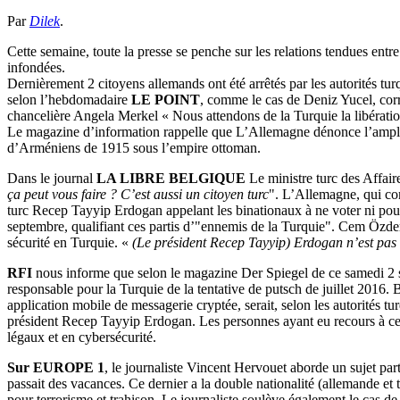
Par
Dilek
.
Cette semaine, toute la presse se penche sur les relations tendues ent
infondées.
Dernièrement 2 citoyens allemands ont été arrêtés par les autorités tur
selon l’hebdomadaire
LE POINT
, comme le cas de Deniz Yucel, corre
chancelière Angela Merkel « Nous attendons de la Turquie la libération 
Le magazine d’information rappelle que L’Allemagne dénonce l’ampleur
d’Arméniens de 1915 sous l’empire ottoman.
Dans le journal
LA LIBRE BELGIQUE
Le ministre turc des Affai
ça peut vous faire ? C’est aussi un citoyen turc
". L’Allemagne, qui com
turc Recep Tayyip Erdogan appelant les binationaux à ne voter ni pour
septembre, qualifiant ces partis d’"ennemis de la Turquie". Cem Özdemir
sécurité en Turquie. «
(Le président Recep Tayyip) Erdogan n’est pas 
RFI
nous informe que selon le magazine Der Spiegel de ce samedi 2 s
responsable pour la Turquie de la tentative de putsch de juillet 2016. 
application mobile de messagerie cryptée, serait, selon les autorités tu
président Recep Tayyip Erdogan. Les personnes ayant eu recours à cett
légaux et en cybersécurité.
Sur EUROPE 1
, le journaliste Vincent Hervouet aborde un sujet part
passait des vacances. Ce dernier a la double nationalité (allemande et t
pour terrorisme et trahison. Le journaliste soulève également le cas de 