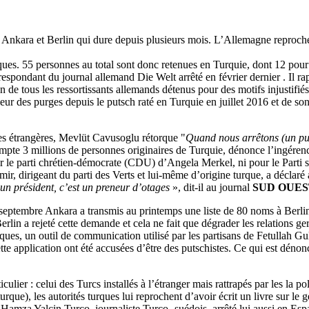
re Ankara et Berlin qui dure depuis plusieurs mois. L’Allemagne reproche
ques. 55 personnes au total sont donc retenues en Turquie, dont 12 pour r
spondant du journal allemand Die Welt arrêté en février dernier . Il rapp
de tous les ressortissants allemands détenus pour des motifs injustifiés
 des purges depuis le putsch raté en Turquie en juillet 2016 et de son
res étrangères, Mevlüt Cavusoglu rétorque "
Quand nous arrêtons (un put
pte 3 millions de personnes originaires de Turquie, dénonce l’ingérenc
 le parti chrétien-démocrate (CDU) d’Angela Merkel, ni pour le Parti soc
, dirigeant du parti des Verts et lui-même d’origine turque, a déclaré a
un président, c’est un preneur d’otages
», dit-il au journal
SUD OUES
eptembre Ankara a transmis au printemps une liste de 80 noms à Berlin
Berlin a rejeté cette demande et cela ne fait que dégrader les relations g
rques, un outil de communication utilisé par les partisans de Fetullah Gu
e application ont été accusées d’être des putschistes. Ce qui est dénonc
iculier : celui des Turcs installés à l’étranger mais rattrapés par les l
urque), les autorités turques lui reprochent d’avoir écrit un livre sur le
Hamza Yalcin Turco, journaliste Turco- suédois, arrêté lui aussi en Espagn