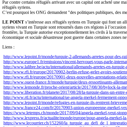
Par contre certains réfugiés arrivant avec un capital ont acheté une 
réfugiés syriens.
C’est pourquoi les ONG demandent "des politiques publiques, des mesur
LE POINT
s’intéresse aux réfugiés syriens en Turquie qui font un all
syriens vivant en Turquie sont retournés dans ces régions à l’occasion 
frontière, la Turquie autorise exceptionnellement les civils à la travers
économique et sociale désastreuse post guerre dans certaines zones ne 
Liens :
http://www.lepoint.fr/monde/turquie-2-allemands-arretes-pour-des-
http://www.europe1.fr/emissions/vincent-hervouet-vous-parle-internati
http://www.lalibre.be/actu/international/allemands-arretes-en-turqu
http://www.rfi.fr/europe/20170902-berlin-refuse-geler-avoirs-soutien
http://www.rfi.fr/europe/20170901-deux-nouvelles-arrestations-relat
http://www.ouest-france.fr/monde/turquie/deux-ressortissants-allema
http://www.lemonde.fr/proche-orient/article/2017/08/30/bylock-la-m
http://www.liberation.fr/planete/2017/08/28/la-turquie-dans-un-ent
http://www.rtl.fr/actu/international/ue-angela-merkel-fermement-opp
http://www.lepoint.fr/monde/refugies-en-turquie-ils-rentrent-brieve
http://www.france24.com/fr/20170903-union-europeenne-merkel-veut
https://www.letemps.ch/monde/2017/09/04/angela-merkel-veut-stoppe
http://www.lexpress.fr/actualite/monde/europe/pour-angela-merkel-l
https://www.lecourrier.ch/152260/la_turquie_au_defi_de_l_integrati