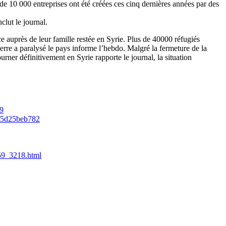
e 10 000 entreprises ont été créées ces cinq dernières années par des
lut le journal.
ice auprès de leur famille restée en Syrie. Plus de 40000 réfugiés
uerre a paralysé le pays informe l’hebdo. Malgré la fermeture de la
ourner définitivement en Syrie rapporte le journal, la situation
59
0d65d25beb782
459_3218.html