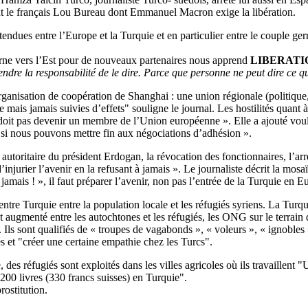
ont le français Lou Bureau dont Emmanuel Macron exige la libération.
 tendues entre l’Europe et la Turquie et en particulier entre le couple g
urne vers l’Est pour de nouveaux partenaires nous apprend
LIBERAT
dre la responsabilité de le dire. Parce que personne ne peut dire ce q
ganisation de coopération de Shanghai : une union régionale (politique
 mais jamais suivies d’effets" souligne le journal. Les hostilités quant
ne doit pas devenir un membre de l’Union européenne ». Elle a ajouté vo
 si nous pouvons mettre fin aux négociations d’adhésion ».
autoritaire du président Erdogan, la révocation des fonctionnaires, l’arr
njurier l’avenir en la refusant à jamais ». Le journaliste décrit la mos
 jamais ! », il faut préparer l’avenir, non pas l’entrée de la Turquie en
 entre Turquie entre la population locale et les réfugiés syriens. La Turqu
t augmenté entre les autochtones et les réfugiés, les ONG sur le terrai
ens. Ils sont qualifiés de « troupes de vagabonds », « voleurs », « ignobl
és et "créer une certaine empathie chez les Turcs".
 des réfugiés sont exploités dans les villes agricoles où ils travaillent 
200 livres (330 francs suisses) en Turquie".
rostitution.