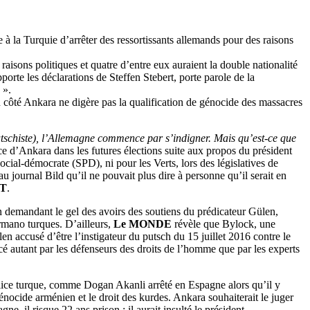
 à la Turquie d’arrêter des ressortissants allemands pour des raisons
aisons politiques et quatre d’entre eux auraient la double nationalité
orte les déclarations de Steffen Stebert, porte parole de la
 ».
 côté Ankara ne digère pas la qualification de génocide des massacres
schiste), l’Allemagne commence par s’indigner. Mais qu’est-ce que
e d’Ankara dans les futures élections suite aux propos du président
ial-démocrate (SPD), ni pour les Verts, lors des législatives de
u journal Bild qu’il ne pouvait plus dire à personne qu’il serait en
T
.
 demandant le gel des avoirs des soutiens du prédicateur Gülen,
ermano turques. D’ailleurs,
Le MONDE
révèle que Bylock, une
len accusé d’être l’instigateur du putsch du 15 juillet 2016 contre le
é autant par les défenseurs des droits de l’homme que par les experts
a police turque, comme Dogan Akanli arrêté en Espagne alors qu’il y
 génocide arménien et le droit des kurdes. Ankara souhaiterait le juger
e, il risque 22 ans prison ; il aurait insulté le président.