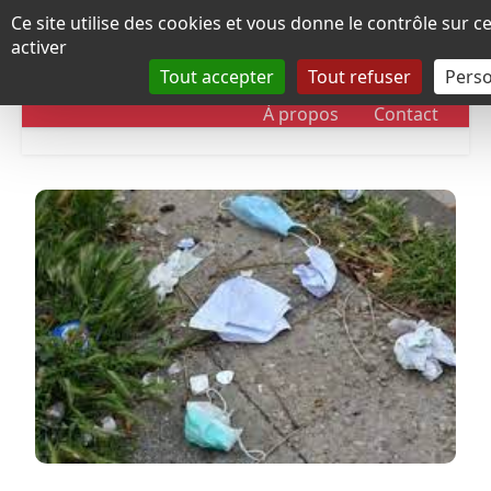
Panneau de gestion des cookies
Ce site utilise des cookies et vous donne le contrôle sur 
activer
Tout accepter
Tout refuser
Perso
RUBRIQUES
DOSSIERS
CHRONOLOGIE
À propos
Contact