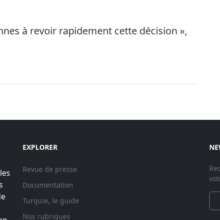
nnes à revoir rapidement cette décision »,
EXPLORER
NE
Rec
Revue de presse
les
vot
s
Documentation
de
Turquie, le guide
Nos rubriques