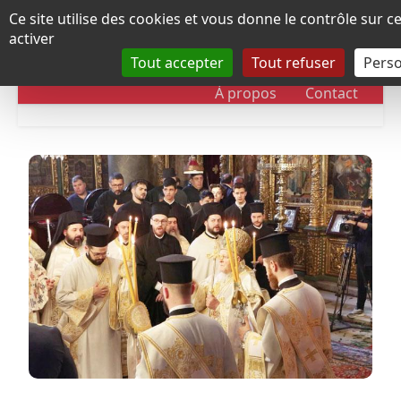
Panneau de gestion des cookies
Ce site utilise des cookies et vous donne le contrôle sur 
activer
Tout accepter
Tout refuser
Perso
RUBRIQUES
DOSSIERS
CHRONOLOGIE
À propos
Contact