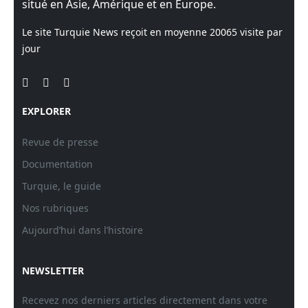
situé en Asie, Amérique et en Europe.
Le site Turquie News reçoit en moyenne
20065
visite par
jour
EXPLORER
Revue de presse
Documentation
Turquie, le guide
Nos rubriques
Aujourd’hui dans l’histoire
NEWSLETTER
Recevez nos derniers articles directement dans votre