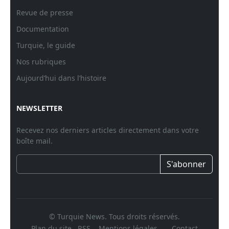
Revue de presse
Documentation
Turquie, le guide
Nos rubriques
Aujourd’hui dans l’histoire
NEWSLETTER
Recevez nos derniers articles directement dans votre
boîte mail.
S'abonner
© Turquie News. Tous droits réservés.
Plan du site
RSS
Mentions légales
Contact