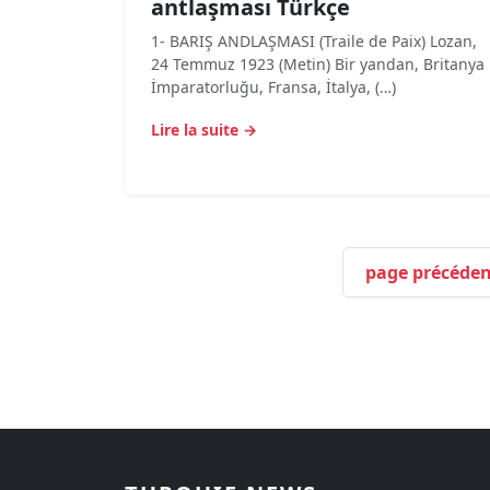
antlaşması Türkçe
1- BARIŞ ANDLAŞMASI (Traile de Paix) Lozan,
24 Temmuz 1923 (Metin) Bir yandan, Britanya
İmparatorluğu, Fransa, İtalya, (…)
Lire la suite →
page précéden