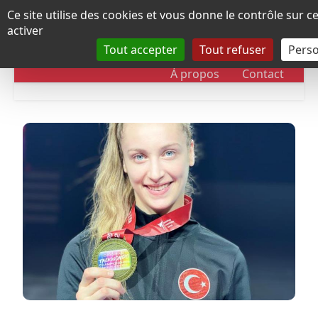
Panneau de gestion des cookies
Ce site utilise des cookies et vous donne le contrôle sur 
activer
Tout accepter
Tout refuser
Perso
RUBRIQUES
DOSSIERS
CHRONOLOGIE
À propos
Contact