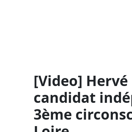
[Video] Herv
candidat indé
3ème circonsc
Loire