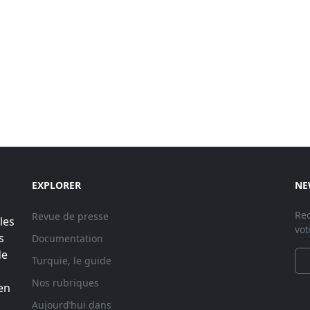
EXPLORER
NE
Rec
Revue de presse
les
vot
s
Documentation
de
Turquie, le guide
Nos rubriques
en
Aujourd’hui dans