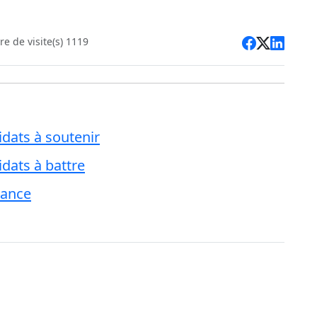
e de visite(s) 1119
idats à soutenir
idats à battre
rance